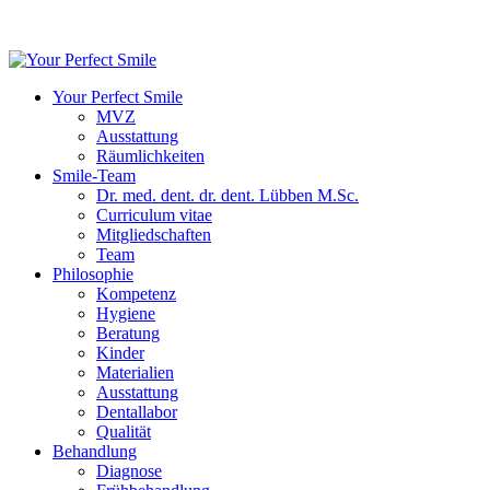
Your Perfect Smile
MVZ
Ausstattung
Räumlichkeiten
Smile-Team
Dr. med. dent. dr. dent. Lübben M.Sc.
Curriculum vitae
Mitgliedschaften
Team
Philosophie
Kompetenz
Hygiene
Beratung
Kinder
Materialien
Ausstattung
Dentallabor
Qualität
Behandlung
Diagnose