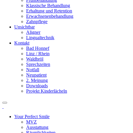
Frühbehandlung
Klassische Behandlung
Erhaltung und Retention
Erwachsenenbehandlung
Zahnpflege
Unsichtbar
Aligner
Lingualtechnik
Kontakt
Bad Honnef
Linz / Rhein
Waldbröl
Sprechzeiten
Notfall
Neupatient
2. Meinung
Downloads
Projekt Kinderlächeln
Your Perfect Smile
MVZ
Ausstattung
Räumlichkeiten