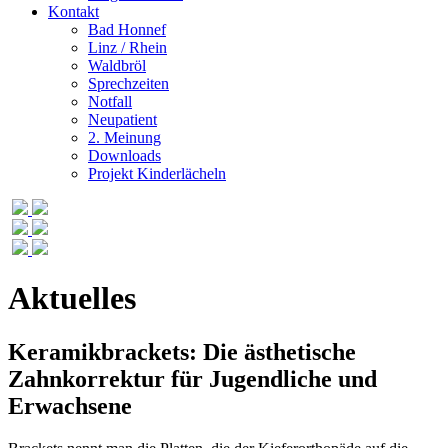
Kontakt
Bad Honnef
Linz / Rhein
Waldbröl
Sprechzeiten
Notfall
Neupatient
2. Meinung
Downloads
Projekt Kinderlächeln
Aktuelles
Keramikbrackets: Die ästhetische
Zahnkorrektur für Jugendliche und
Erwachsene